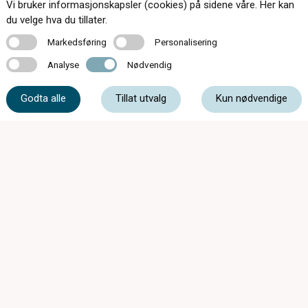
Kontakt oss
Vi bruker informasjonskapsler (cookies) på sidene våre. Her kan
du velge hva du tillater.
Markedsføring
Personalisering
Markedsføring
Personalisering
Analyse
Nødvendig
61 39 93 00
Analyse
Nødvendig
Godta alle
Tillat utvalg
Kun nødvendige
post@storgataoptiske.no
Storgata 30, 3520 Jevnaker
Butikken har feriestengt uke 29-30-31 0g 32.
Åpner igjen mandag 10 aug. Vi kan kontaktes
på 613 99 300 Ønsker alle en riktig god
sommer.