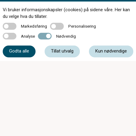
Vi bruker informasjonskapsler (cookies) på sidene våre. Her kan
Kontakt oss
du velge hva du tillater.
Markedsføring
Personalisering
Markedsføring
Personalisering
Analyse
Nødvendig
Analyse
Nødvendig
61 39 93 00
Godta alle
Tillat utvalg
Kun nødvendige
post@storgataoptiske.no
Storgata 30, 3520 Jevnaker
Butikken har feriestengt uke 29-30-31 0g 32.
Åpner igjen mandag 10 aug. Vi kan kontaktes