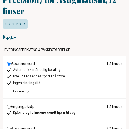
linser
UKESLINSER
849
LEVERINGSFREKVENS & PAKKESTØRRELSE
Abonnement
12 linser
Automatisk månedlig betaling
Nye linser sendes før du går tom
Ingen bindingstid
Les mer
Engangskjøp
12 linser
Kjøp nå og få linsene sendt hjem til deg
Abonnement
27 linser