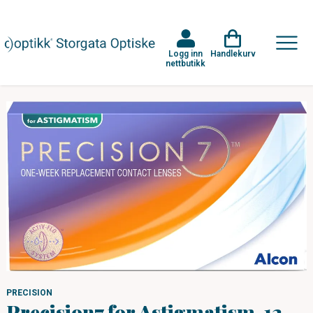
Logg inn
Handlekurv
nettbutikk
PRECISION
Precision7 for Astigmatism, 12