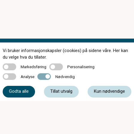
Vi bruker informasjonskapsler (cookies) på sidene våre. Her kan
Kontakt oss
du velge hva du tillater.
Markedsføring
Personalisering
Markedsføring
Personalisering
Analyse
Nødvendig
Analyse
Nødvendig
61 39 93 00
Godta alle
Tillat utvalg
Kun nødvendige