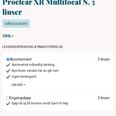
Proclear XR Multifocal N, 3
linser
MÅNEDSLINSER
599
LEVERINGSFREKVENS & PAKKESTØRRELSE
Abonnement
3 linser
Automatisk månedlig betaling
Nye linser sendes før du går tom
Ingen bindingstid
Les mer
Engangskjøp
3 linser
Kjøp nå og få linsene sendt hjem til deg