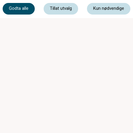
61 39 93 00
Godta alle
Tillat utvalg
Kun nødvendige
post@storgataoptiske.no
Storgata 30, 3520 Jevnaker
Butikken har feriestengt uke 29-30-31 0g 32.
Åpner igjen mandag 10 aug. Vi kan kontaktes
på 613 99 300 Ønsker alle en riktig god
sommer.
Mandag - Torsdag
09:00 - 16:30
Fredag
Stengt
Lørdag
Stengt