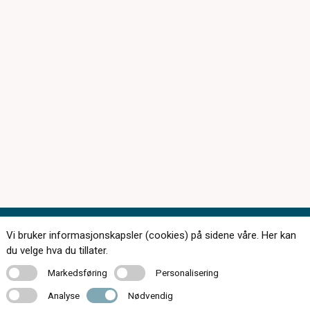
Vi bruker informasjonskapsler (cookies) på sidene våre. Her kan
Kontakt oss
du velge hva du tillater.
Markedsføring
Personalisering
Markedsføring
Personalisering
Analyse
Nødvendig
Analyse
Nødvendig