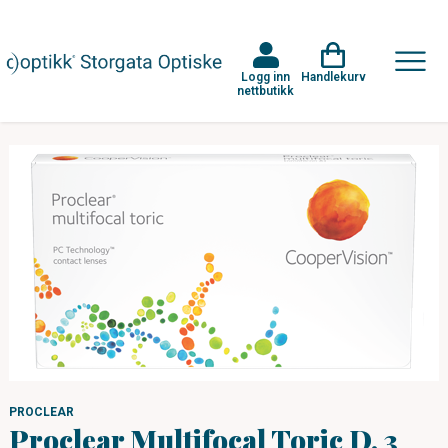
Logg inn
Handlekurv
nettbutikk
PROCLEAR
Proclear Multifocal Toric D, 3