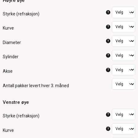
Høyre øye
?
Styrke (refraksjon)
?
Kurve
?
Diameter
?
Sylinder
?
Akse
Antall pakker
levert hver 3. måned
Venstre øye
?
Styrke (refraksjon)
?
Kurve