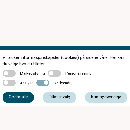
Vi bruker informasjonskapsler (cookies) på sidene våre. Her kan
Kontakt oss
du velge hva du tillater.
Markedsføring
Personalisering
Markedsføring
Personalisering
Analyse
Nødvendig
Analyse
Nødvendig
61 39 93 00
Godta alle
Tillat utvalg
Kun nødvendige