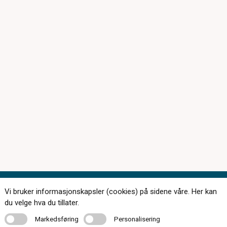
Vi bruker informasjonskapsler (cookies) på sidene våre. Her kan
Kontakt oss
du velge hva du tillater.
Markedsføring
Personalisering
Markedsføring
Personalisering