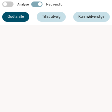
Analyse
Nødvendig
Analyse
Nødvendig
61 39 93 00
Godta alle
Tillat utvalg
Kun nødvendige
post@storgataoptiske.no
Storgata 30, 3520 Jevnaker
Butikken har feriestengt uke 29-30-31 0g 32.
Åpner igjen mandag 10 aug. Vi kan kontaktes
på 613 99 300 Ønsker alle en riktig god
sommer.
Mandag - Torsdag
09:00 - 16:30
Fredag
Stengt