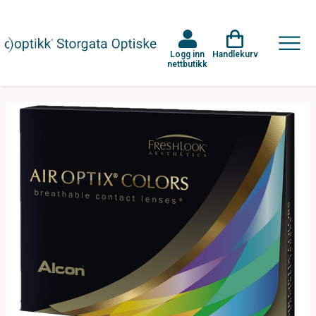
Logg inn
Handlekurv
nettbutikk