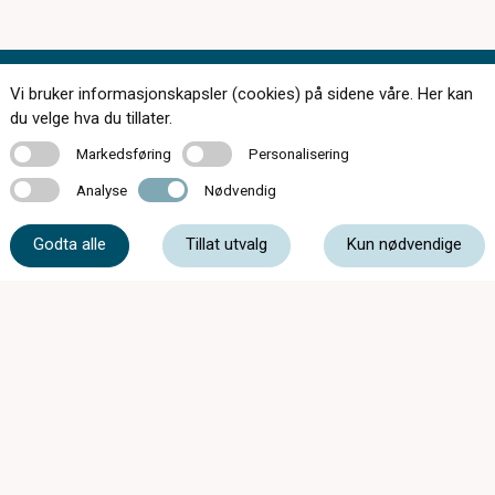
Vi bruker informasjonskapsler (cookies) på sidene våre. Her kan
Kontakt oss
du velge hva du tillater.
Markedsføring
Personalisering
Markedsføring
Personalisering
Analyse
Nødvendig
Analyse
Nødvendig
61 39 93 00
Godta alle
Tillat utvalg
Kun nødvendige
post@storgataoptiske.no
Storgata 30, 3520 Jevnaker