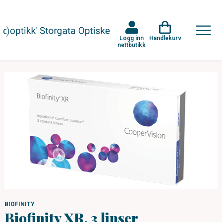
Logg inn
Handlekurv
nettbutikk
BIOFINITY
Biofinity XR, 3 linser