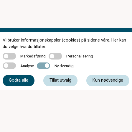
Vi bruker informasjonskapsler (cookies) på sidene våre. Her kan
Kontakt oss
du velge hva du tillater.
Markedsføring
Personalisering
Markedsføring
Personalisering
Analyse
Nødvendig
Analyse
Nødvendig
61 39 93 00
Godta alle
Tillat utvalg
Kun nødvendige