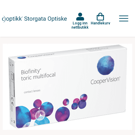
Logg inn
Handlekurv
nettbutikk