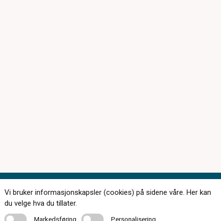
Vi bruker informasjonskapsler (cookies) på sidene våre. Her kan
Kontakt oss
du velge hva du tillater.
Markedsføring
Personalisering
Markedsføring
Personalisering