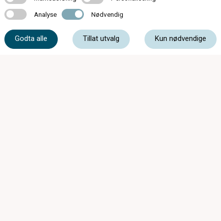
Analyse
Nødvendig
Analyse
Nødvendig
61 39 93 00
Godta alle
Tillat utvalg
Kun nødvendige
post@storgataoptiske.no
Storgata 30, 3520 Jevnaker
Butikken har feriestengt uke 29-30-31 0g 32.
Åpner igjen mandag 10 aug. Vi kan kontaktes
på 613 99 300 Ønsker alle en riktig god
sommer.
Mandag - Torsdag
09:00 - 16:30