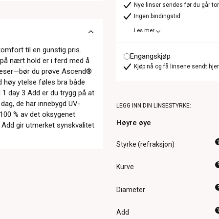
Nye linser sendes før du går t
Ingen bindingstid
Les mer
fort til en gunstig pris.
Engangskjøp
 på nært hold er i ferd med å
Kjøp nå og få linsene sendt hje
u leser—bør du prøve Ascend®
d høy ytelse føles bra både
 day 3 Add er du trygg på at
r dag, de har innebygd UV-
LEGG INN DIN LINSESTYRKE:
 100 % av det oksygenet
Høyre øye
 Add gir utmerket synskvalitet
Styrke (refraksjon)
Kurve
Diameter
Add