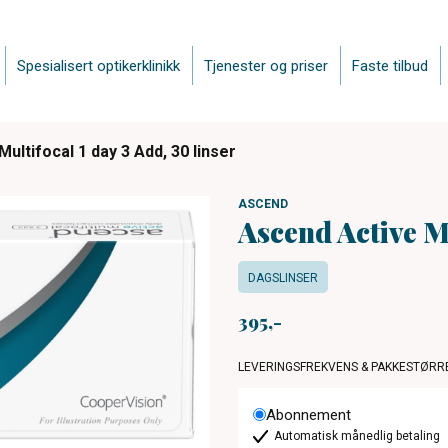
Spesialisert optikerklinikk
Tjenester og priser
Faste tilbud
ultifocal 1 day 3 Add, 30 linser
ASCEND
Ascend Active Mu
DAGSLINSER
395
LEVERINGSFREKVENS & PAKKESTØRR
Abonnement
Automatisk månedlig betaling