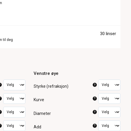
om
30 linser
m til deg
Venstre øye
?
?
Styrke (refraksjon)
?
?
Kurve
?
?
Diameter
?
?
Add