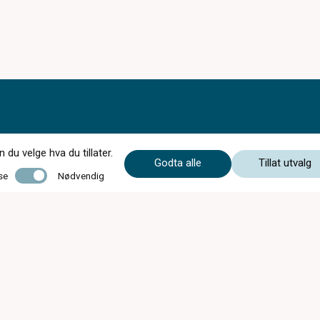
du velge hva du tillater.
Godta alle
Tillat utvalg
Nødvendig
se
Nødvendig
Butikken har feriestengt uke 29-30-31 0g 32.
Åpner igjen mandag 10 aug. Vi kan kontaktes
på 613 99 300 Ønsker alle en riktig god
sommer.
Mandag - Torsdag
09:00 - 16:30
Fredag
Stengt
Lørdag
Stengt