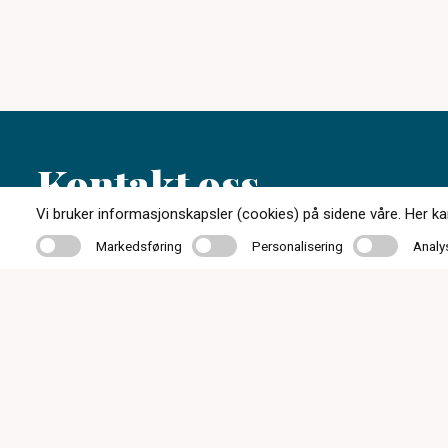
Kontakt oss
Vi bruker informasjonskapsler (cookies) på sidene våre. Her kan 
Markedsføring
Personalisering
Analyse
Markedsføring
Personalisering
Analy
61 39 93 00