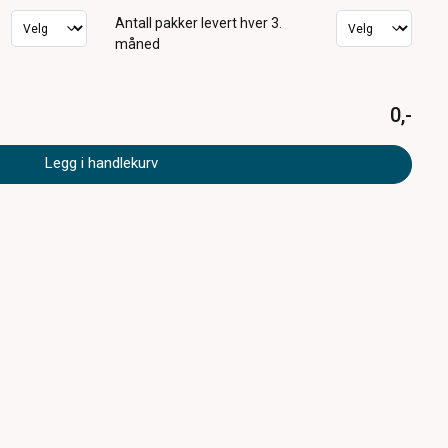
Antall pakker
levert hver 3.
måned
0,-
Legg i handlekurv