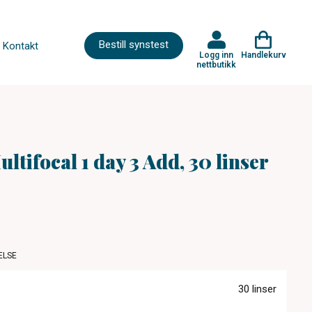
Bestill synstest
Kontakt
Logg inn
Handlekurv
nettbutikk
ltifocal 1 day 3 Add, 30 linser
ELSE
30 linser