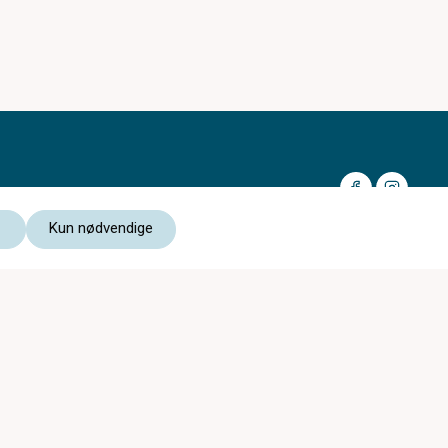
Kun nødvendige
Medlem av:
Les vår personvernerklæring
Kjøpsvilkår nettbutikk
Storgata Optiske er med i
c)optikk