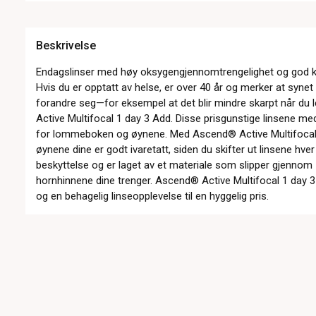
Beskrivelse
Endagslinser med høy oksygengjennomtrengelighet og god kom
Hvis du er opptatt av helse, er over 40 år og merker at synet
forandre seg—for eksempel at det blir mindre skarpt når d
Active Multifocal 1 day 3 Add. Disse prisgunstige linsene me
for lommeboken og øynene. Med Ascend® Active Multifocal 1
øynene dine er godt ivaretatt, siden du skifter ut linsene hve
beskyttelse og er laget av et materiale som slipper gjennom
hornhinnene dine trenger. Ascend® Active Multifocal 1 day 3
og en behagelig linseopplevelse til en hyggelig pris.