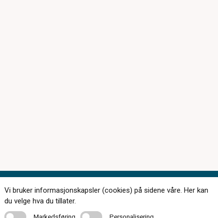
Vi bruker informasjonskapsler (cookies) på sidene våre. Her kan
Kontakt oss
du velge hva du tillater.
Markedsføring
Personalisering
Markedsføring
Personalisering