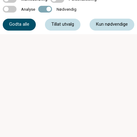
Analyse
Nødvendig
Analyse
Nødvendig
61 39 93 00
Godta alle
Tillat utvalg
Kun nødvendige
post@storgataoptiske.no
Storgata 30, 3520 Jevnaker
Butikken har feriestengt uke 29-30-31 0g 32.
Åpner igjen mandag 10 aug. Vi kan kontaktes
på 613 99 300 Ønsker alle en riktig god
sommer.
Mandag - Torsdag
09:00 - 16:30