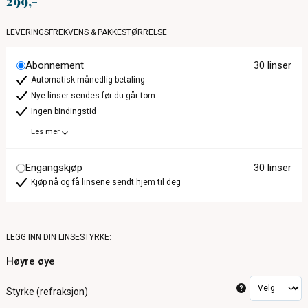
299
LEVERINGSFREKVENS & PAKKESTØRRELSE
Abonnement
30 linser
Automatisk månedlig betaling
Nye linser sendes før du går tom
Ingen bindingstid
Les mer
Engangskjøp
30 linser
Kjøp nå og få linsene sendt hjem til deg
LEGG INN DIN LINSESTYRKE:
Høyre øye
?
Styrke (refraksjon)