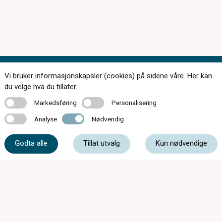
Vi bruker informasjonskapsler (cookies) på sidene våre. Her kan
Kontakt oss
du velge hva du tillater.
Markedsføring
Personalisering
Markedsføring
Personalisering
Analyse
Nødvendig
Analyse
Nødvendig
61 39 93 00
Godta alle
Tillat utvalg
Kun nødvendige